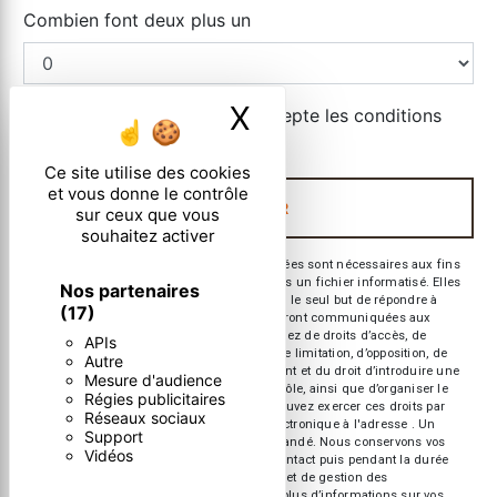
Combien font deux plus un
X
Masquer le ban
En cochant cette case, j'accepte les conditions
particulières ci-dessous **
Ce site utilise des cookies
et vous donne le contrôle
ENVOYER
sur ceux que vous
souhaitez activer
** Les données personnelles communiquées sont nécessaires aux fins
de vous contacter et sont enregistrées dans un fichier informatisé. Elles
Nos partenaires
sont destinées à et ses sous-traitants dans le seul but de répondre à
(17)
votre message. Les données collectées seront communiquées aux
seuls destinataires suivants: . Vous disposez de droits d’accès, de
APIs
rectification, d’effacement, de portabilité, de limitation, d’opposition, de
Autre
retrait de votre consentement à tout moment et du droit d’introduire une
Mesure d'audience
réclamation auprès d’une autorité de contrôle, ainsi que d’organiser le
Régies publicitaires
sort de vos données post-mortem. Vous pouvez exercer ces droits par
Réseaux sociaux
voie postale à l'adresse ou par courrier électronique à l'adresse . Un
Support
justificatif d'identité pourra vous être demandé. Nous conservons vos
Vidéos
données pendant la période de prise de contact puis pendant la durée
de prescription légale aux fins probatoires et de gestion des
contentieux. Consultez le site cnil.fr pour plus d’informations sur vos