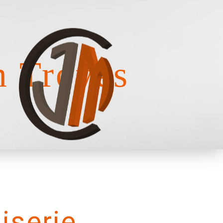
m Troyes
iserie