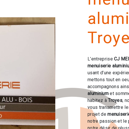
alum
Troy
L’entreprise
CJ ME
menuiserie alumini
usant d’une expérien
mettons tout en oeu
accompagnons ainsi
aluminium
et sommes
habitez à
Troyes
, n
vous transmettre l
projet de
menuiseri
notre passion et le
notre désir de réuss