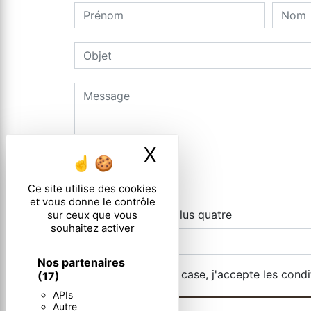
X
Masquer le ban
Ce site utilise des cookies
et vous donne le contrôle
Combien font huit plus quatre
sur ceux que vous
souhaitez activer
Nos partenaires
En cochant cette case, j'accepte les condi
(17)
APIs
Autre