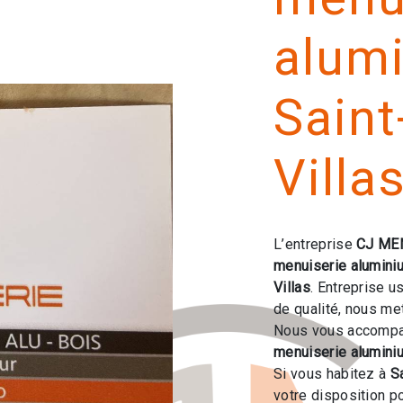
alum
Saint
Villa
L’entreprise
CJ ME
menuiserie alumini
Villas
. Entreprise u
de qualité, nous me
Nous vous accompag
menuiserie alumini
Si vous habitez à
Sa
votre disposition p