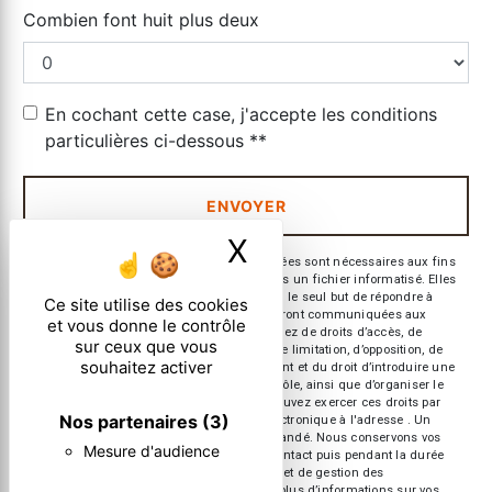
Combien font huit plus deux
En cochant cette case, j'accepte les conditions
particulières ci-dessous **
ENVOYER
X
Masquer le ban
** Les données personnelles communiquées sont nécessaires aux fins
de vous contacter et sont enregistrées dans un fichier informatisé. Elles
sont destinées à et ses sous-traitants dans le seul but de répondre à
Ce site utilise des cookies
votre message. Les données collectées seront communiquées aux
et vous donne le contrôle
seuls destinataires suivants: . Vous disposez de droits d’accès, de
sur ceux que vous
rectification, d’effacement, de portabilité, de limitation, d’opposition, de
souhaitez activer
retrait de votre consentement à tout moment et du droit d’introduire une
réclamation auprès d’une autorité de contrôle, ainsi que d’organiser le
sort de vos données post-mortem. Vous pouvez exercer ces droits par
Nos partenaires
(3)
voie postale à l'adresse ou par courrier électronique à l'adresse . Un
justificatif d'identité pourra vous être demandé. Nous conservons vos
Mesure d'audience
données pendant la période de prise de contact puis pendant la durée
de prescription légale aux fins probatoires et de gestion des
contentieux. Consultez le site cnil.fr pour plus d’informations sur vos