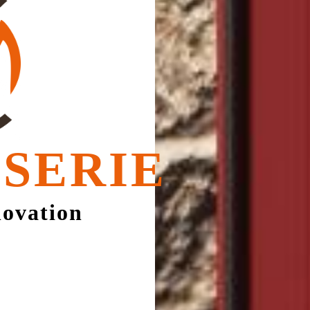
SERIE
novation